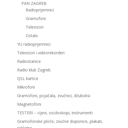
PAN ZAGREB
Radioprijemnici
Gramofoni
Televizori
Ostalo
YU radioprijemnici
Televizori i videorekorderi
Radiostanice
Radio klub Zagreb
QSL kartice
Mikrofoni
Gramofoni, pojačala, zvučnici, džuboksi
Magnetofoni
TESTERI – cijevi, osciloskopi, instrumenti
Gramofonske ploče, zvučne dopisnice, plakati,
reklame