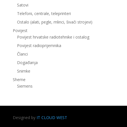
Satovi
Telefoni, centrale, teleprinteri
Ostalo (alati, pegle, mlinci, šivači strojevi)
Povijest
Povijest hrvatske radiotehnike i ostalog
Povijest radioprijemnika
Članci
Događanja
Snimke
Sheme
Siemens
Designed by
IT CLOUD WEST