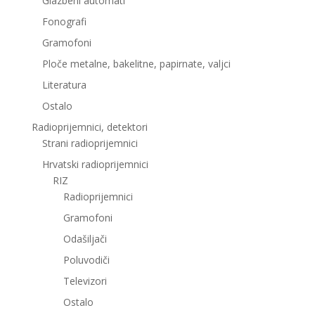
Glazbeni automati
Fonografi
Gramofoni
Ploče metalne, bakelitne, papirnate, valjci
Literatura
Ostalo
Radioprijemnici, detektori
Strani radioprijemnici
Hrvatski radioprijemnici
RIZ
Radioprijemnici
Gramofoni
Odašiljači
Poluvodiči
Televizori
Ostalo