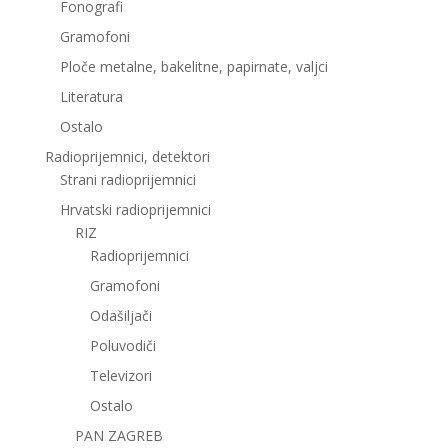
Fonografi
Gramofoni
Ploče metalne, bakelitne, papirnate, valjci
Literatura
Ostalo
Radioprijemnici, detektori
Strani radioprijemnici
Hrvatski radioprijemnici
RIZ
Radioprijemnici
Gramofoni
Odašiljači
Poluvodiči
Televizori
Ostalo
PAN ZAGREB