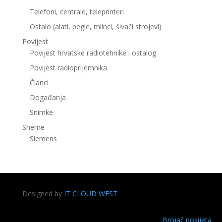
Telefoni, centrale, teleprinteri
Ostalo (alati, pegle, mlinci, šivači strojevi)
Povijest
Povijest hrvatske radiotehnike i ostalog
Povijest radioprijemnika
Članci
Događanja
Snimke
Sheme
Siemens
Designed by
IT CLOUD WEST
Brojač posijeta