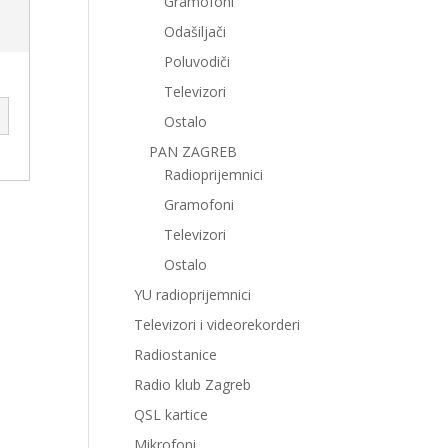
Gramofoni
Odašiljači
Poluvodiči
Televizori
Ostalo
PAN ZAGREB
Radioprijemnici
Gramofoni
Televizori
Ostalo
YU radioprijemnici
Televizori i videorekorderi
Radiostanice
Radio klub Zagreb
QSL kartice
Mikrofoni