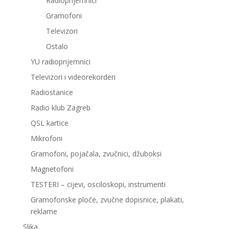
Radioprijemnici
Gramofoni
Televizori
Ostalo
YU radioprijemnici
Televizori i videorekorderi
Radiostanice
Radio klub Zagreb
QSL kartice
Mikrofoni
Gramofoni, pojačala, zvučnici, džuboksi
Magnetofoni
TESTERI – cijevi, osciloskopi, instrumenti
Gramofonske ploče, zvučne dopisnice, plakati,
reklame
Slika