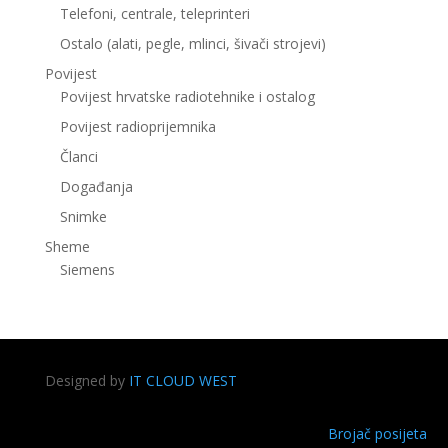
Telefoni, centrale, teleprinteri
Ostalo (alati, pegle, mlinci, šivači strojevi)
Povijest
Povijest hrvatske radiotehnike i ostalog
Povijest radioprijemnika
Članci
Događanja
Snimke
Sheme
Siemens
Designed by
IT CLOUD WEST
Brojač posijeta