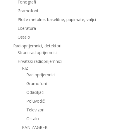
Fonografi
Gramofoni
Ploče metalne, bakelitne, papirnate, valjci
Literatura
Ostalo
Radioprijemnici, detektori
Strani radioprijemnici
Hrvatski radioprijemnici
RIZ
Radioprijemnici
Gramofoni
Odašiljači
Poluvodiči
Televizori
Ostalo
PAN ZAGREB