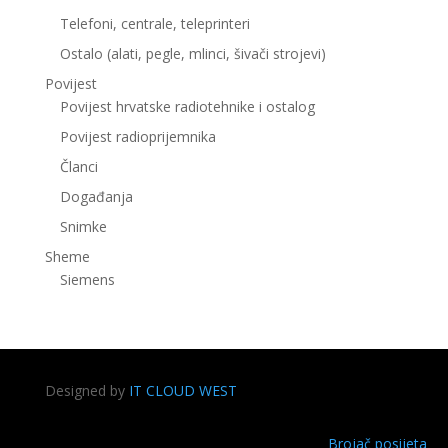
Telefoni, centrale, teleprinteri
Ostalo (alati, pegle, mlinci, šivači strojevi)
Povijest
Povijest hrvatske radiotehnike i ostalog
Povijest radioprijemnika
Članci
Događanja
Snimke
Sheme
Siemens
Designed by
IT CLOUD WEST
Brojač posijeta