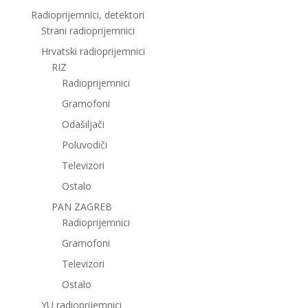
Radioprijemnici, detektori
Strani radioprijemnici
Hrvatski radioprijemnici
RIZ
Radioprijemnici
Gramofoni
Odašiljači
Poluvodiči
Televizori
Ostalo
PAN ZAGREB
Radioprijemnici
Gramofoni
Televizori
Ostalo
YU radioprijemnici