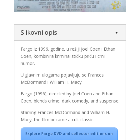
Slikovni opis
Fargo iz 1996. godine, u režiji
Joel Coen
i
Ethan
Coen
, kombinira kriminalističku priču i crni
humor.
U glavnim ulogama pojavljuju se
Frances
McDormand
i
William H. Macy
.
Fargo (1996), directed by
Joel Coen
and
Ethan
Coen
, blends crime, dark comedy, and suspense.
Starring
Frances McDormand
and
William H.
Macy
, the film became a cult classic.
Explore Fargo DVD and collector editions on