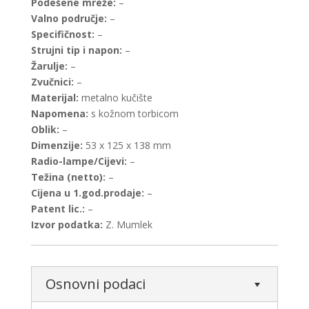
Podešene mreže:
–
Valno područje:
–
Specifičnost:
–
Strujni tip i napon:
–
Žarulje:
–
Zvučnici:
–
Materijal:
metalno kučište
Napomena:
s kožnom torbicom
Oblik:
–
Dimenzije:
53 x 125 x 138 mm
Radio-lampe/Cijevi:
–
Težina (netto):
–
Cijena u 1.god.prodaje:
–
Patent lic.:
–
Izvor podatka:
Z. Mumlek
Osnovni podaci