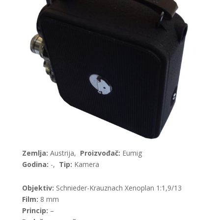
Zemlja:
Austrija,
Proizvođač:
Eumig
Godina:
-,
Tip:
Kamera
Objektiv:
Schnieder-Krauznach Xenoplan 1:1,9/13
Film:
8 mm
Princip:
–