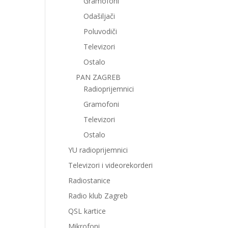
Gramofoni
Odašiljači
Poluvodiči
Televizori
Ostalo
PAN ZAGREB
Radioprijemnici
Gramofoni
Televizori
Ostalo
YU radioprijemnici
Televizori i videorekorderi
Radiostanice
Radio klub Zagreb
QSL kartice
Mikrofoni