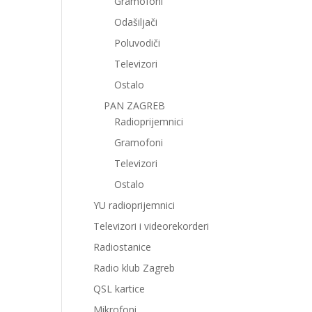
Gramofoni
Odašiljači
Poluvodiči
Televizori
Ostalo
PAN ZAGREB
Radioprijemnici
Gramofoni
Televizori
Ostalo
YU radioprijemnici
Televizori i videorekorderi
Radiostanice
Radio klub Zagreb
QSL kartice
Mikrofoni