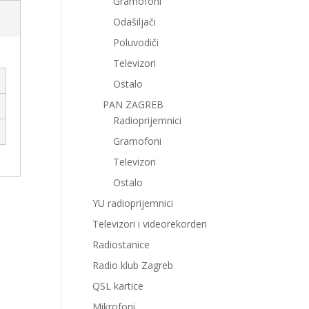
Gramofoni
Odašiljači
Poluvodiči
Televizori
Ostalo
PAN ZAGREB
Radioprijemnici
Gramofoni
Televizori
Ostalo
YU radioprijemnici
Televizori i videorekorderi
Radiostanice
Radio klub Zagreb
QSL kartice
Mikrofoni