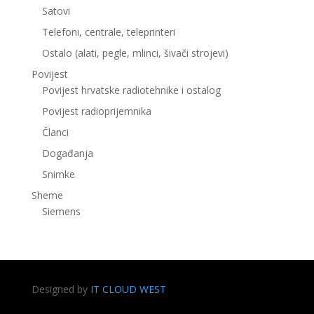
Satovi
Telefoni, centrale, teleprinteri
Ostalo (alati, pegle, mlinci, šivači strojevi)
Povijest
Povijest hrvatske radiotehnike i ostalog
Povijest radioprijemnika
Članci
Događanja
Snimke
Sheme
Siemens
Designed by
IT CLOUD WEST