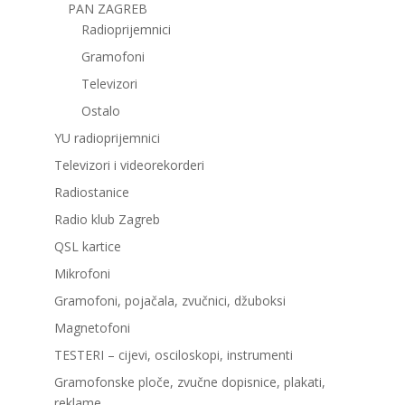
PAN ZAGREB
Radioprijemnici
Gramofoni
Televizori
Ostalo
YU radioprijemnici
Televizori i videorekorderi
Radiostanice
Radio klub Zagreb
QSL kartice
Mikrofoni
Gramofoni, pojačala, zvučnici, džuboksi
Magnetofoni
TESTERI – cijevi, osciloskopi, instrumenti
Gramofonske ploče, zvučne dopisnice, plakati,
reklame