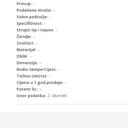
Princip:
–
Podešene mreže:
–
Valno područje:
–
Specifičnost:
–
Strujni tip i napon:
–
Žarulje:
–
Zvučnici:
–
Materijal:
–
Oblik:
–
Dimenzije:
–
Radio-lampe/Cijevi:
–
Težina (netto):
–
Cijena u 1.god.prodaje:
–
Patent lic.:
–
Izvor podatka:
Z. Mumlek