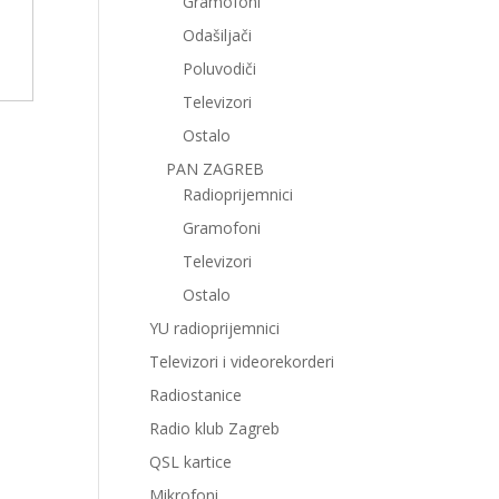
Gramofoni
Odašiljači
Poluvodiči
Televizori
Ostalo
PAN ZAGREB
Radioprijemnici
Gramofoni
Televizori
Ostalo
YU radioprijemnici
Televizori i videorekorderi
Radiostanice
Radio klub Zagreb
QSL kartice
Mikrofoni