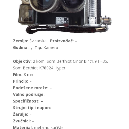
Zemlja:
Švicarska,
Proizvođač:
–
Godina:
-,
Tip:
Kamera
Objektiv:
2 kom: Som Berthiot Cinor B 1:1,9 F=35,
Som Berthiot K78024 Hyper
Film:
8 mm
Princip:
–
Podešene mreže:
–
Valno područje:
–
Specifičnost:
–
Strujni tip i napon:
–
Žarulje:
–
Zvučnici:
–
Materijal:
metalno kučište