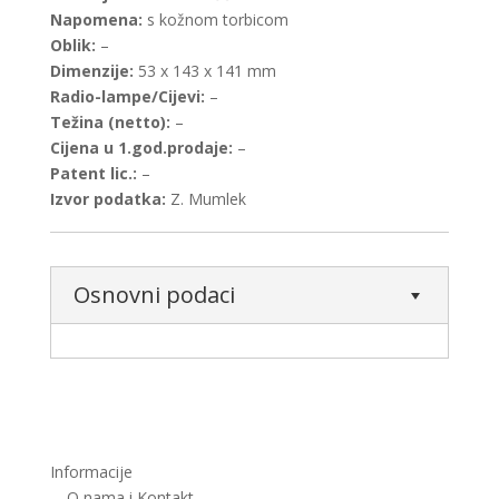
Napomena:
s kožnom torbicom
Oblik:
–
Dimenzije:
53 x 143 x 141 mm
Radio-lampe/Cijevi:
–
Težina (netto):
–
Cijena u 1.god.prodaje:
–
Patent lic.:
–
Izvor podatka:
Z. Mumlek
Osnovni podaci
Informacije
O nama i Kontakt