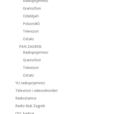
Radioprijemnici
Gramofoni
Odašiljači
Poluvodiči
Televizori
Ostalo
PAN ZAGREB
Radioprijemnici
Gramofoni
Televizori
Ostalo
YU radioprijemnici
Televizori i videorekorderi
Radiostanice
Radio klub Zagreb
QSL kartice