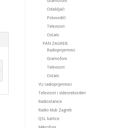
Gramofoni
Odašiljači
Poluvodiči
Televizori
Ostalo
PAN ZAGREB
Radioprijemnici
Gramofoni
Televizori
Ostalo
YU radioprijemnici
Televizori i videorekorderi
Radiostanice
Radio klub Zagreb
QSL kartice
Mikrofoni