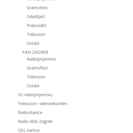
Gramofoni
Odašiljači
Poluvodiči
Televizori
Ostalo
PAN ZAGREB
Radioprijemnici
Gramofoni
Televizori
Ostalo
YU radioprijemnici
Televizori i videorekorderi
Radiostanice
Radio klub Zagreb
QSL kartice