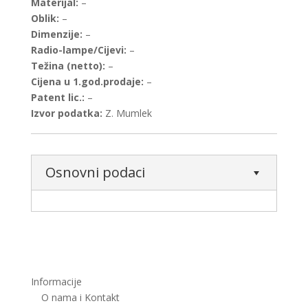
Materijal:
–
Oblik:
–
Dimenzije:
–
Radio-lampe/Cijevi:
–
Težina (netto):
–
Cijena u 1.god.prodaje:
–
Patent lic.:
–
Izvor podatka:
Z. Mumlek
Osnovni podaci
Informacije
O nama i Kontakt