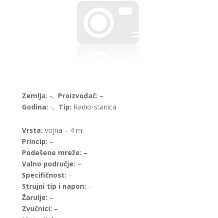
Zemlja:
-,
Proizvođač:
–
Godina:
-,
Tip:
Radio-stanica
Vrsta:
vojna – 4 m
Princip:
–
Podešene mreže:
–
Valno područje:
–
Specifičnost:
–
Strujni tip i napon:
–
Žarulje:
–
Zvučnici:
–