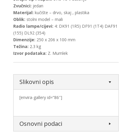
Zvučnici:
jedan
Materijal:
kučište – drvo, skaj , plastika
Oblik:
stolni model – mali
Radio lampe/cijevi:
4: DK91 (1R5) DF91 (1T4) DAF91
(155) DL92 (354)
Dimenzije:
250 x 206 x 100 mm
Težina:
2.3 kg
Izvor podataka:
Z. Mumlek
Slikovni opis
[envira-gallery id=”86″]
Osnovni podaci