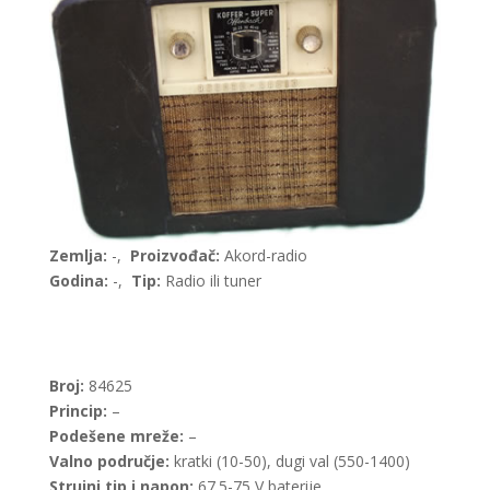
Zemlja:
-,
Proizvođač:
Akord-radio
Godina:
-,
Tip:
Radio ili tuner
Broj:
84625
Princip:
–
Podešene mreže:
–
Valno područje:
kratki (10-50), dugi val (550-1400)
Strujni tip i napon:
67.5-75 V baterije