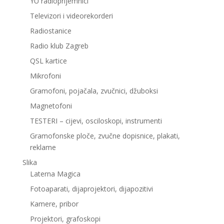
YU radioprijemnici
Televizori i videorekorderi
Radiostanice
Radio klub Zagreb
QSL kartice
Mikrofoni
Gramofoni, pojačala, zvučnici, džuboksi
Magnetofoni
TESTERI – cijevi, osciloskopi, instrumenti
Gramofonske ploče, zvučne dopisnice, plakati,
reklame
Slika
Laterna Magica
Fotoaparati, dijaprojektori, dijapozitivi
Kamere, pribor
Projektori, grafoskopi