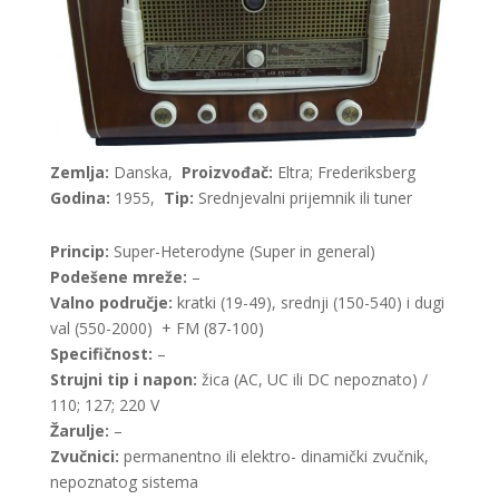
Zemlja:
Danska,
Proizvođač:
Eltra; Frederiksberg
Godina:
1955,
Tip:
Srednjevalni prijemnik ili tuner
Princip:
Super-Heterodyne (Super in general)
Podešene mreže:
–
Valno područje:
kratki (19-49), srednji (150-540) i dugi
val (550-2000) + FM (87-100)
Specifičnost:
–
Strujni tip i napon:
žica (AC, UC ili DC nepoznato) /
110; 127; 220 V
Žarulje:
–
Zvučnici:
permanentno ili elektro- dinamički zvučnik,
nepoznatog sistema