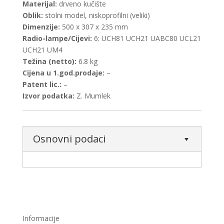
Materijal:
drveno kučište
Oblik:
stolni model, niskoprofilni (veliki)
Dimenzije:
500 x 307 x 235 mm
Radio-lampe/Cijevi:
6: UCH81 UCH21 UABC80 UCL21
UCH21 UM4
Težina (netto):
6.8 kg
Cijena u 1.god.prodaje:
–
Patent lic.:
–
Izvor podatka:
Z. Mumlek
Osnovni podaci
Informacije