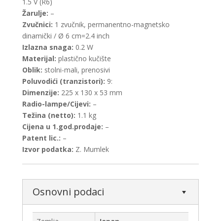
1.5 V (R6)
Žarulje:
–
Zvučnici:
1 zvučnik, permanentno-magnetsko
dinamički / Ø 6 cm=2.4 inch
Izlazna snaga:
0.2 W
Materijal:
plastično kučište
Oblik:
stolni-mali, prenosivi
Poluvodići (tranzistori):
9:
Dimenzije:
225 x 130 x 53 mm
Radio-lampe/Cijevi:
–
Težina (netto):
1.1 kg
Cijena u 1.god.prodaje:
–
Patent lic.:
–
Izvor podatka:
Z. Mumlek
Osnovni podaci