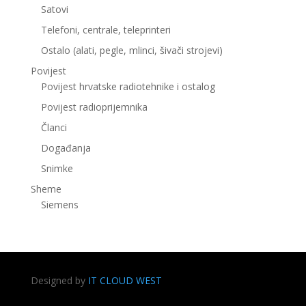
Satovi
Telefoni, centrale, teleprinteri
Ostalo (alati, pegle, mlinci, šivači strojevi)
Povijest
Povijest hrvatske radiotehnike i ostalog
Povijest radioprijemnika
Članci
Događanja
Snimke
Sheme
Siemens
Designed by
IT CLOUD WEST