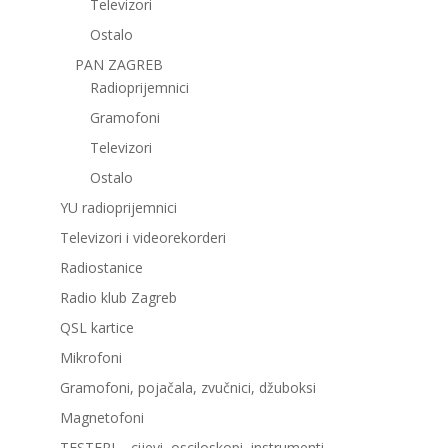
Televizori
Ostalo
PAN ZAGREB
Radioprijemnici
Gramofoni
Televizori
Ostalo
YU radioprijemnici
Televizori i videorekorderi
Radiostanice
Radio klub Zagreb
QSL kartice
Mikrofoni
Gramofoni, pojačala, zvučnici, džuboksi
Magnetofoni
TESTERI – cijevi, osciloskopi, instrumenti