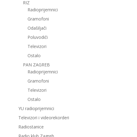
RIZ
Radioprijemnici
Gramofoni
Odašiljači
Poluvodiči
Televizori
Ostalo
PAN ZAGREB
Radioprijemnici
Gramofoni
Televizori
Ostalo
YU radioprijemnici
Televizori i videorekorderi
Radiostanice
Radio klub Zagreb